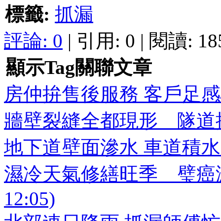
標籤:
抓漏
評論:
0
| 引用: 0 | 閱讀: 18
顯示Tag關聯文章
房仲拚售後服務 客戶足感心 (20
牆壁裂縫全都現形 隧道抓漏新法寶
地下道壁面滲水 車道積水 影響安全
濕冷天氣修繕旺季 璧癌漏水居
12:05)