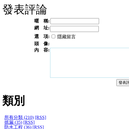
發表評論
暱 稱:
網 址:
選 項:
隱藏留言
頭 像:
內 容:
類別
所有分類 (210)
[RSS]
抓漏 (35)
[RSS]
防水工程 (36)
[RSS]