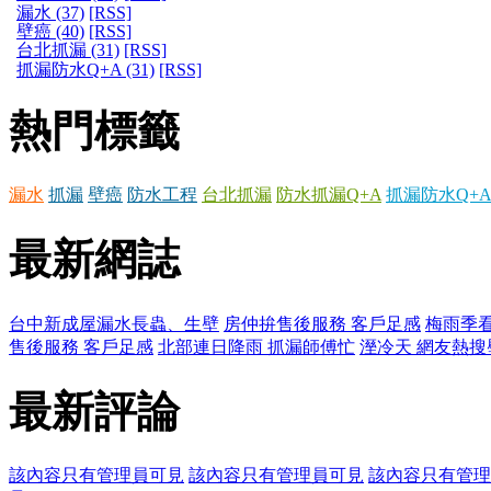
漏水 (37)
[RSS]
壁癌 (40)
[RSS]
台北抓漏 (31)
[RSS]
抓漏防水Q+A (31)
[RSS]
熱門標籤
漏水
抓漏
壁癌
防水工程
台北抓漏
防水抓漏Q+A
抓漏防水Q+A
最新網誌
台中新成屋漏水長蟲、生壁
房仲拚售後服務 客戶足感
梅雨季看
售後服務 客戶足感
北部連日降雨 抓漏師傅忙
溼冷天 網友熱搜
最新評論
該內容只有管理員可見
該內容只有管理員可見
該內容只有管理