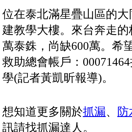
位在泰北滿星疊山區的大
建教學大樓。來台奔走的
萬泰銖，尚缺600萬。
救助總會帳戶：000714
學(記者黃凱昕報導)。
想知道更多關於
抓漏
、
防
訊請找抓漏達人。