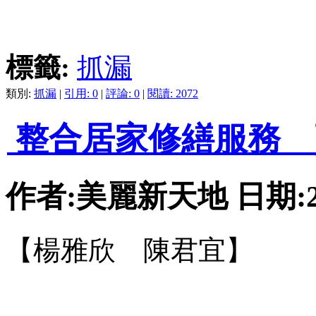
標籤:
抓漏
類別:
抓漏
|
引用: 0
|
評論: 0
|
閱讀: 2072
整合居家修繕服務 
作者:美麗新天地 日期:2010
【楊雅欣 陳君宜】