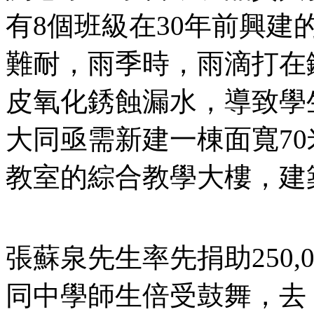
有8個班級在30年前興
難耐，雨季時，雨滴打在
皮氧化銹蝕漏水，導致學
大同亟需新建一棟面寬7
教室的綜合教學大樓，建築經費
張蘇泉先生率先捐助250,0
同中學師生倍受鼓舞，去（