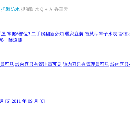
抓漏防水
抓漏防水Ｑ＋Ａ
香華天
屋 掌握6部位3
二手房翻新必知 曬家庭裝
智慧型電子水表 管控
形 隧道抓
員可見
該內容只有管理員可見
該內容只有管理員可見
該內容只
月 [6]
2011 年 09 月 [6]