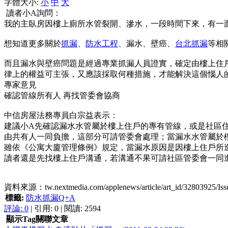
字體大小:
小
中
大
讀者小A詢問：
我的主臥房因樓上廁所水管裂開、滲水，一段時間下來，有一
想知道更多關於
抓漏
、
防水工程
、漏水、壁癌、
台北抓漏
等相
而且漏水與壁癌問題是經過專業抓漏人員證實，確定由樓上住
律上的權益可主張，又應該採取何種措施，才能解決這個惱人
專家意見
確認管線所有人 再找管委會協商
中信房屋法務專員白宗益表示：
建議小A先確認漏水水管屬於樓上住戶的專有管線，或是社區
由共有人一同負擔，這部分可請管委會處理；當漏水水管屬於
雖依《公寓大廈管理條例》規定，當漏水原因是因樓上住戶所
讀者還是先找樓上住戶溝通，若溝通不果可請社區管委會一同
資料來源：tw.nextmedia.com/applenews/article/art_id/32803925/Iss
標籤:
防水抓漏Q+A
評論:
0
| 引用: 0 | 閱讀: 2594
顯示Tag關聯文章