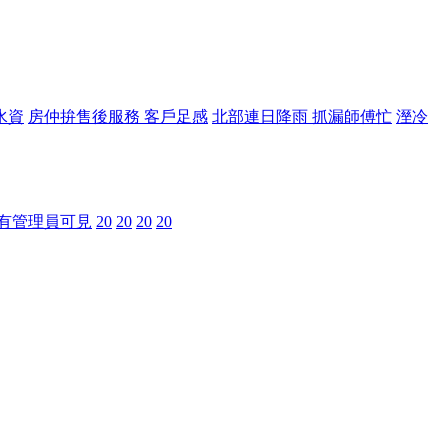
水資
房仲拚售後服務 客戶足感
北部連日降雨 抓漏師傅忙
溼冷
有管理員可見
20
20
20
20