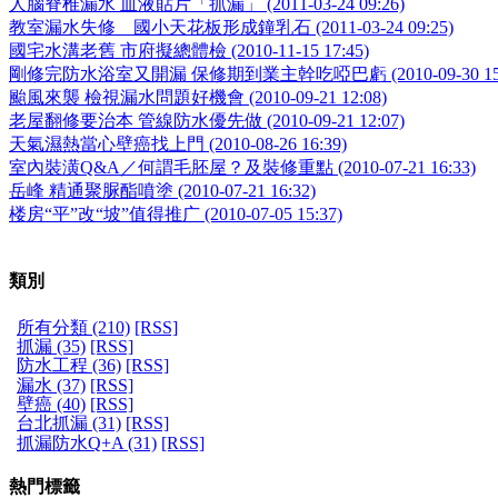
人腦脊椎漏水 血液貼片「抓漏」 (2011-03-24 09:26)
教室漏水失修 國小天花板形成鐘乳石 (2011-03-24 09:25)
國宅水溝老舊 市府擬總體檢 (2010-11-15 17:45)
剛修完防水浴室又開漏 保修期到業主幹吃啞巴虧 (2010-09-30 15:
颱風來襲 檢視漏水問題好機會 (2010-09-21 12:08)
老屋翻修要治本 管線防水優先做 (2010-09-21 12:07)
天氣濕熱當心壁癌找上門 (2010-08-26 16:39)
室內裝潢Q&A／何謂毛胚屋？及裝修重點 (2010-07-21 16:33)
岳峰 精通聚脲酯噴塗 (2010-07-21 16:32)
楼房“平”改“坡”值得推广 (2010-07-05 15:37)
類別
所有分類 (210)
[RSS]
抓漏 (35)
[RSS]
防水工程 (36)
[RSS]
漏水 (37)
[RSS]
壁癌 (40)
[RSS]
台北抓漏 (31)
[RSS]
抓漏防水Q+A (31)
[RSS]
熱門標籤