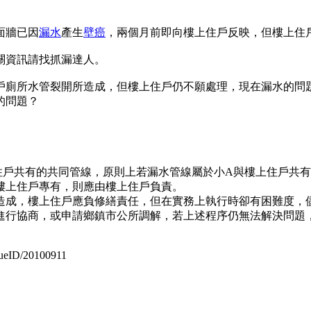
面牆已因
漏水
產生
壁癌
，兩個月前即向樓上住戶反映，但樓上住
關資訊請找抓漏達人。
戶廁所水管裂開所造成，但樓上住戶仍不願處理，現在漏水的問
的問題？
住戶共有的共同管線，原則上若漏水管線屬於小A與樓上住戶共
樓上住戶專有，則應由樓上住戶負責。
造成，樓上住戶應負修繕責任，但在實務上執行時卻有困難度，
進行協商，或申請鄉鎮市公所調解，若上述程序仍無法解決問題
ueID/20100911