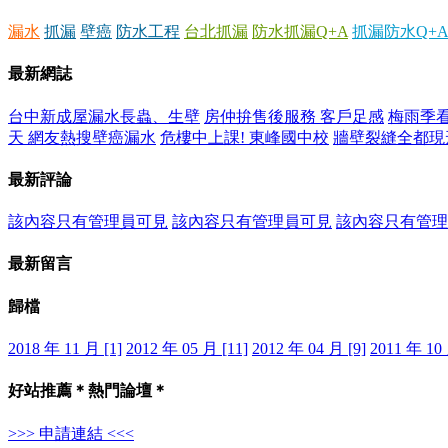
漏水
抓漏
壁癌
防水工程
台北抓漏
防水抓漏Q+A
抓漏防水Q+A
最新網誌
台中新成屋漏水長蟲、生壁
房仲拚售後服務 客戶足感
梅雨季看
天 網友熱搜壁癌漏水
危樓中上課! 東峰國中校
牆壁裂縫全都現
最新評論
該內容只有管理員可見
該內容只有管理員可見
該內容只有管理
最新留言
歸檔
2018 年 11 月 [1]
2012 年 05 月 [11]
2012 年 04 月 [9]
2011 年 10 
好站推薦＊熱門論壇＊
>>> 申請連結 <<<