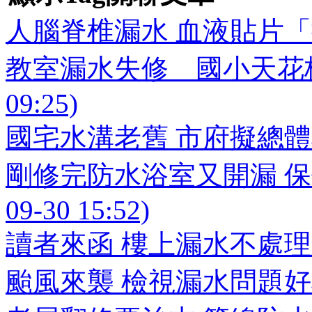
人腦脊椎漏水 血液貼片「抓漏」 (
教室漏水失修 國小天花板形成
09:25)
國宅水溝老舊 市府擬總體檢 (20
剛修完防水浴室又開漏 保修
09-30 15:52)
讀者來函 樓上漏水不處理怎麼辦 (
颱風來襲 檢視漏水問題好機會 (2