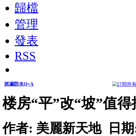
歸檔
管理
發表
RSS
抓漏防水Q+A
楼房“平”改“坡”值得
作者: 美麗新天地 日期: 201