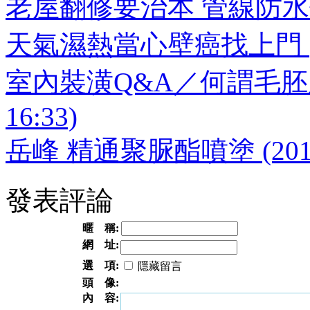
老屋翻修要治本 管線防水優先做 (
天氣濕熱當心壁癌找上門 (2010
室內裝潢Q&A／何謂毛胚屋？
16:33)
岳峰 精通聚脲酯噴塗 (2010-0
發表評論
暱 稱:
網 址:
選 項:
隱藏留言
頭 像:
內 容: