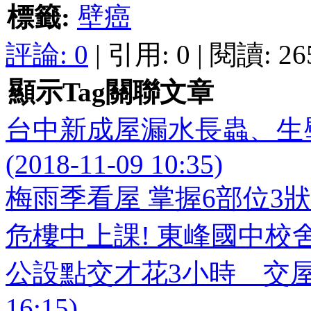
標籤:
壁癌
評論:
0
| 引用: 0 | 閱讀: 26
顯示Tag關聯文章
台中新成屋漏水長蟲、生
(2018-11-09 10:35)
梅雨季看屋 掌握6部位3狀況 (20
危樓中上課! 東峰國中校舍舊 (2
公設點交才花3小時 交屋後下
16:15)