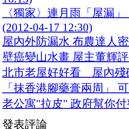
〈獨家〉連月雨「屋漏」
(2012-04-17 12:30)
屋內外防漏水 布農達人密招大公開
壁癌變山水畫 屋主董輝評巧思 (2
北市老屋好好看 屋內殘破沒人管 
「抹香港腳藥膏兩周」 可除壁癌? 
老公寓"拉皮" 政府幫你付整形費 
發表評論