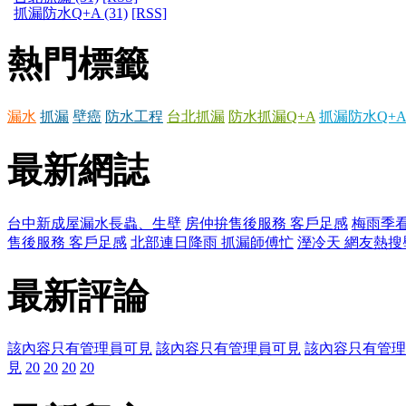
抓漏防水Q+A (31)
[RSS]
熱門標籤
漏水
抓漏
壁癌
防水工程
台北抓漏
防水抓漏Q+A
抓漏防水Q+A
最新網誌
台中新成屋漏水長蟲、生壁
房仲拚售後服務 客戶足感
梅雨季看
售後服務 客戶足感
北部連日降雨 抓漏師傅忙
溼冷天 網友熱搜
最新評論
該內容只有管理員可見
該內容只有管理員可見
該內容只有管理
見
20
20
20
20