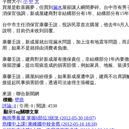
字體大小:
小
中
大
買屋是歡喜圓夢，但買到
漏水
屋卻讓人瞬間夢碎。台中市有男
消保官強調，新成屋建商對非結構部分有1年、結構部分有15
台中市主任消保官康馨壬說，投訴民眾首次購屋，他去年6月
說明，目前仍未收到回覆。
康馨壬說，新成屋就出現漏水問題，加上沒有地震等問題，而
用，如果不是就得由消費者負擔。
康馨壬說，建商對於新成屋有擔保責任，非結構部分1年內要擔
保留證據，提出瑕疵造成的損害賠償，例如家具、地板、裝潢
康馨壬說，購屋糾紛很多，如果新成屋遭申訴，建商不出席調
接提起民事損害賠償，透過司法途徑主張權益。
來源：聯合新聞網
標籤:
壁癌
評論:
0
| 引用: 0 | 閱讀: 4530
顯示Tag關聯文章
梅雨季看屋 掌握6部位3狀況 (2012-05-30 18:07)
危樓中上課! 東峰國中校舍舊 (2012-05-16 18:18)