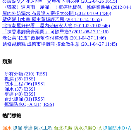
公設點交才花3小時 交屋後下雨必淹 (2012-04-26 16:15)
〈獨家〉連月雨「屋漏」！壁癌地板翹 修繕業進補 (2012-04-17 1
屋內外防漏水 布農達人密招大公開 (2012-04-09 14:46)
壁癌變山水畫 屋主董輝評巧思 (2011-10-14 10:55)
北市老屋好好看 屋內殘破沒人管 (2011-09-19 09:46)
「抹香港腳藥膏兩周」 可除壁癌? (2011-08-17 11:16)
老公寓"拉皮" 政府幫你付整形費 (2011-04-27 11:46)
越修越糟糕 成德市場攤商 撐傘做生意 (2011-04-27 11:45)
類別
所有分類 (210)
[RSS]
抓漏 (35)
[RSS]
防水工程 (36)
[RSS]
漏水 (37)
[RSS]
壁癌 (40)
[RSS]
台北抓漏 (31)
[RSS]
抓漏防水Q+A (31)
[RSS]
熱門標籤
漏水
抓漏
壁癌
防水工程
台北抓漏
防水抓漏Q+A
抓漏防水Q+A