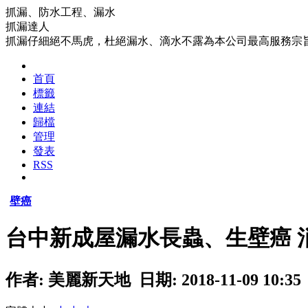
抓漏、防水工程、漏水
抓漏達人
抓漏仔細絕不馬虎，杜絕漏水、滴水不露為本公司最高服務宗
首頁
標籤
連結
歸檔
管理
發表
RSS
壁癌
台中新成屋漏水長蟲、生壁癌 
作者: 美麗新天地 日期: 2018-11-09 10:35