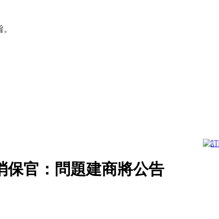
旨。
消保官：問題建商將公告