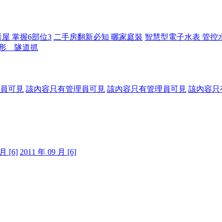
屋 掌握6部位3
二手房翻新必知 曬家庭裝
智慧型電子水表 管控
形 隧道抓
員可見
該內容只有管理員可見
該內容只有管理員可見
該內容只
月 [6]
2011 年 09 月 [6]