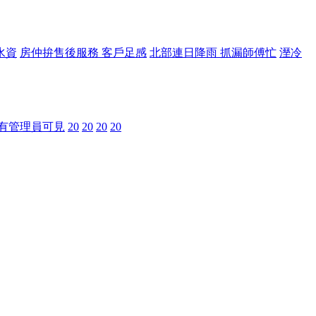
水資
房仲拚售後服務 客戶足感
北部連日降雨 抓漏師傅忙
溼冷
有管理員可見
20
20
20
20