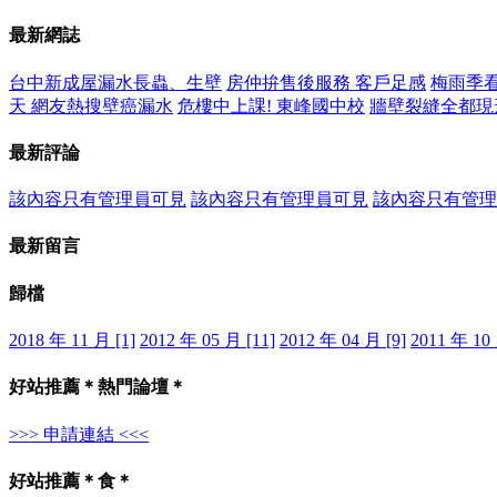
最新網誌
台中新成屋漏水長蟲、生壁
房仲拚售後服務 客戶足感
梅雨季看
天 網友熱搜壁癌漏水
危樓中上課! 東峰國中校
牆壁裂縫全都現
最新評論
該內容只有管理員可見
該內容只有管理員可見
該內容只有管理
最新留言
歸檔
2018 年 11 月 [1]
2012 年 05 月 [11]
2012 年 04 月 [9]
2011 年 10 
好站推薦＊熱門論壇＊
>>> 申請連結 <<<
好站推薦＊食＊