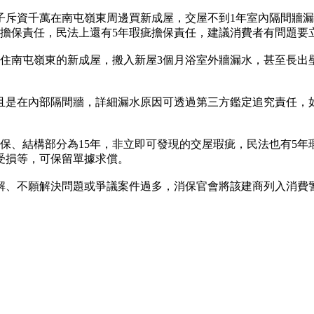
子斥資千萬在南屯嶺東周邊買新成屋，交屋不到1年室內隔間牆
年擔保責任，民法上還有5年瑕疵擔保責任，建議消費者有問題要
入住南屯嶺東的新成屋，搬入新屋3個月浴室外牆漏水，甚至長出
且是在內部隔間牆，詳細漏水原因可透過第三方鑑定追究責任，
保、結構部分為15年，非立即可發現的交屋瑕疵，民法也有5
受損等，可保留單據求償。
解、不願解決問題或爭議案件過多，消保官會將該建商列入消費