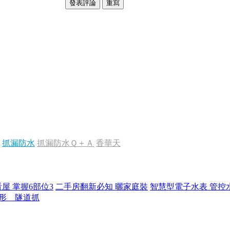
抓漏防水
抓漏防水Ｑ＋Ａ
香華天
屋 掌握6部位3
二手房翻新必知 曬家庭裝
智慧型電子水表 管控
形 隧道抓