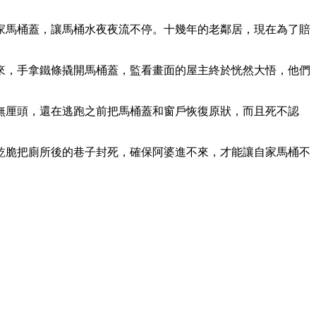
家馬桶蓋，讓馬桶水夜夜流不停。十幾年的老鄰居，現在為了賠
，手拿鐵條撬開馬桶蓋，監看畫面的屋主終於恍然大悟，他們
厘頭，還在逃跑之前把馬桶蓋和窗戶恢復原狀，而且死不認
脆把廁所後的巷子封死，確保阿婆進不來，才能讓自家馬桶不