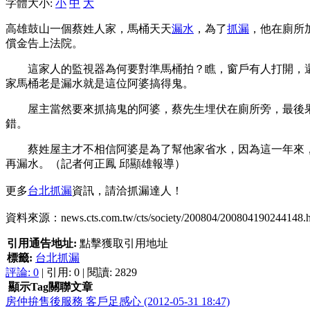
字體大小:
小
中
大
高雄鼓山一個蔡姓人家，馬桶天天
漏水
，為了
抓漏
，他在廁所
償金告上法院。
這家人的監視器為何要對準馬桶拍？瞧，窗戶有人打開，還
家馬桶老是漏水就是這位阿婆搞得鬼。
屋主當然要來抓搞鬼的阿婆，蔡先生埋伏在廁所旁，最後果
錯。
蔡姓屋主才不相信阿婆是為了幫他家省水，因為這一年來，
再漏水。（記者何正鳳 邱顯雄報導）
更多
台北抓漏
資訊，請洽抓漏達人！
資料來源：news.cts.com.tw/cts/society/200804/200804190244148.h
引用通告地址:
點擊獲取引用地址
標籤:
台北抓漏
評論:
0
| 引用: 0 | 閱讀: 2829
顯示Tag關聯文章
房仲拚售後服務 客戶足感心 (2012-05-31 18:47)