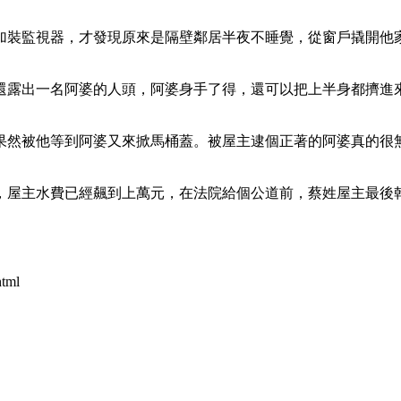
加裝監視器，才發現原來是隔壁鄰居半夜不睡覺，從窗戶撬開他
露出一名阿婆的人頭，阿婆身手了得，還可以把上半身都擠進來
然被他等到阿婆又來掀馬桶蓋。被屋主逮個正著的阿婆真的很無
屋主水費已經飆到上萬元，在法院給個公道前，蔡姓屋主最後乾
tml