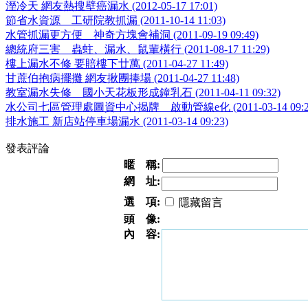
溼冷天 網友熱搜壁癌漏水 (2012-05-17 17:01)
節省水資源 工研院教抓漏 (2011-10-14 11:03)
水管抓漏更方便 神奇方塊會補洞 (2011-09-19 09:49)
總統府三害 蟲蛀、漏水、鼠輩橫行 (2011-08-17 11:29)
樓上漏水不修 要賠樓下廿萬 (2011-04-27 11:49)
甘蔗伯抱病擺攤 網友揪團捧場 (2011-04-27 11:48)
教室漏水失修 國小天花板形成鐘乳石 (2011-04-11 09:32)
水公司七區管理處圖資中心揭牌 啟動管線e化 (2011-03-14 09:2
排水施工 新店站停車場漏水 (2011-03-14 09:23)
發表評論
暱 稱:
網 址:
選 項:
隱藏留言
頭 像:
內 容: