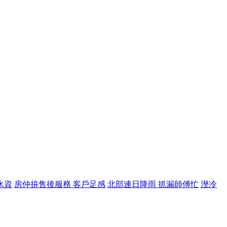
水資
房仲拚售後服務 客戶足感
北部連日降雨 抓漏師傅忙
溼冷