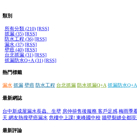
類別
所有分類 (210)
[RSS]
抓漏 (35)
[RSS]
防水工程 (36)
[RSS]
漏水 (37)
[RSS]
壁癌 (40)
[RSS]
台北抓漏 (31)
[RSS]
抓漏防水Q+A (31)
[RSS]
熱門標籤
漏水
抓漏
壁癌
防水工程
台北抓漏
防水抓漏Q+A
抓漏防水Q+A
最新網誌
台中新成屋漏水長蟲、生壁
房仲拚售後服務 客戶足感
梅雨季看
天 網友熱搜壁癌漏水
危樓中上課! 東峰國中校
牆壁裂縫全都現
最新評論