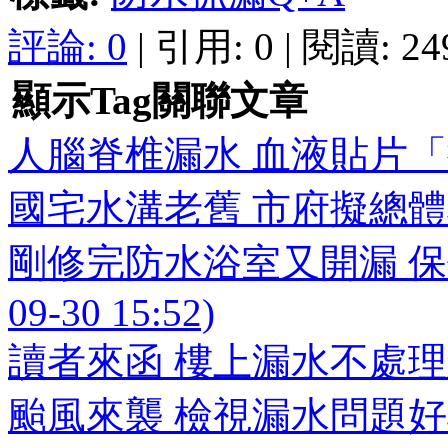
評論:
0
| 引用: 0 | 閱讀: 24
顯示Tag關聯文章
人腦脊椎漏水 血液貼片「抓漏」 (
國宅水溝老舊 市府擬總體檢 (20
剛修完防水浴室又開漏 保修
09-30 15:52)
讀者來函 樓上漏水不處理怎麼辦 (
颱風來襲 檢視漏水問題好機會 (2