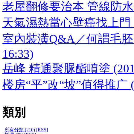
老屋翻修要治本 管線防水優先做 (
天氣濕熱當心壁癌找上門 (2010
室內裝潢Q&A／何謂毛胚屋？
16:33)
岳峰 精通聚脲酯噴塗 (2010-0
楼房“平”改“坡”值得推广 (201
類別
所有分類 (210)
[RSS]