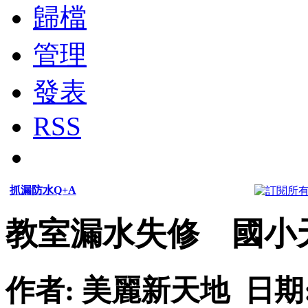
歸檔
管理
發表
RSS
抓漏防水Q+A
教室漏水失修 國小
作者: 美麗新天地 日期: 201