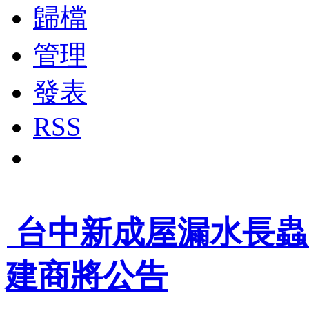
歸檔
管理
發表
RSS
1
台中新成屋漏水長蟲
建商將公告