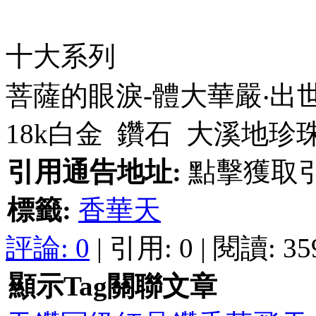
十大系列
菩薩的眼淚-體大華嚴‧出
18k白金 鑽石 大溪地珍
引用通告地址:
點擊獲取
標籤:
香華天
評論:
0
| 引用: 0 | 閱讀: 35
顯示Tag關聯文章