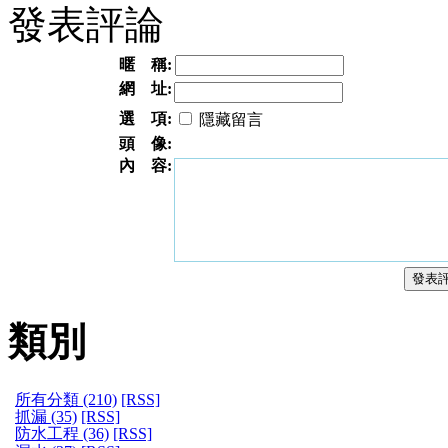
發表評論
暱 稱:
網 址:
選 項:
隱藏留言
頭 像:
內 容:
類別
所有分類 (210)
[RSS]
抓漏 (35)
[RSS]
防水工程 (36)
[RSS]