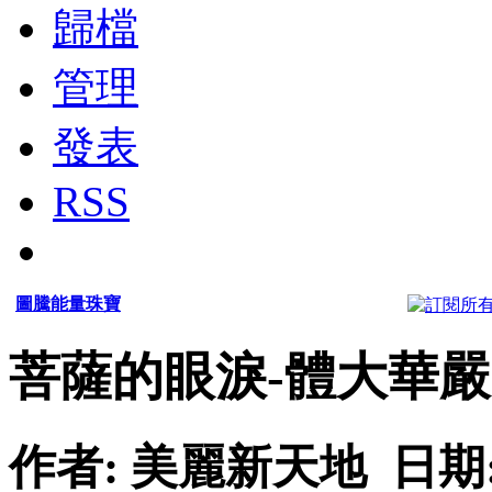
歸檔
管理
發表
RSS
圖騰能量珠寶
菩薩的眼淚-體大華嚴
作者: 美麗新天地 日期: 200