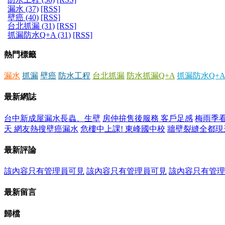
漏水 (37)
[RSS]
壁癌 (40)
[RSS]
台北抓漏 (31)
[RSS]
抓漏防水Q+A (31)
[RSS]
熱門標籤
漏水
抓漏
壁癌
防水工程
台北抓漏
防水抓漏Q+A
抓漏防水Q+A
最新網誌
台中新成屋漏水長蟲、生壁
房仲拚售後服務 客戶足感
梅雨季看
天 網友熱搜壁癌漏水
危樓中上課! 東峰國中校
牆壁裂縫全都現
最新評論
該內容只有管理員可見
該內容只有管理員可見
該內容只有管理
最新留言
歸檔