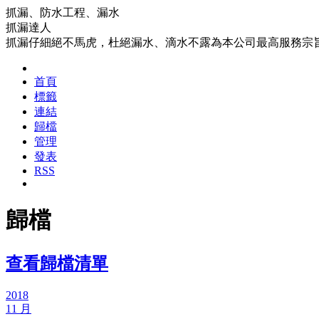
抓漏、防水工程、漏水
抓漏達人
抓漏仔細絕不馬虎，杜絕漏水、滴水不露為本公司最高服務宗
首頁
標籤
連結
歸檔
管理
發表
RSS
歸檔
查看歸檔清單
2018
11 月